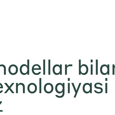
odellar bila
xnologiyasi 
z