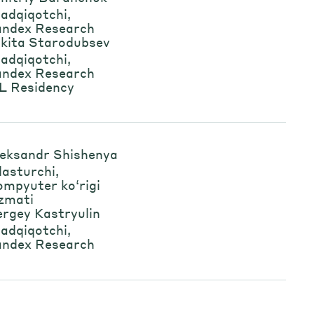
tadqiqotchi,
andex Research
ikita Starodubsev
tadqiqotchi,
andex Research
L Residency
leksandr Shishenya
dasturchi,
mpyuter ko‘rigi
zmati
rgey Kastryulin
tadqiqotchi,
andex Research