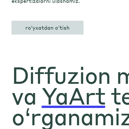
ekspertizalarni ulashamiz.
ro‘yxatdan o‘tish
Diffuzion m
va
YaArt
te
o‘rganami