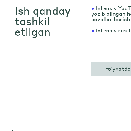
Ish qanday
•
Intensiv You
yozib olingan h
tashkil
savollar beris
etilgan
•
Intensiv rus t
ro‘yxatda