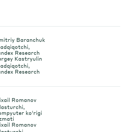
mitriy Baranchuk
tadqiqotchi,
andex Research
rgey Kastryulin
tadqiqotchi,
andex Research
ixail Romanov
dasturchi,
mpyuter ko‘rigi
zmati
ixail Romanov
dasturchi,