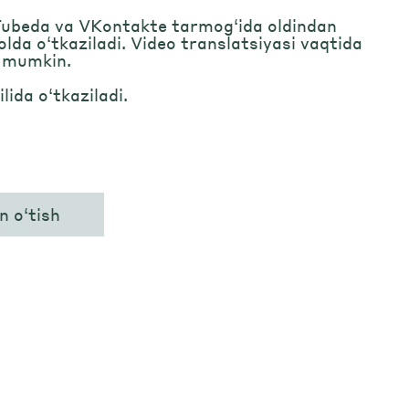
Tubeda va VKontakte tarmog‘ida oldindan
olda o‘tkaziladi. Video translatsiyasi vaqtida
h mumkin.
ilida o‘tkaziladi.
n o‘tish