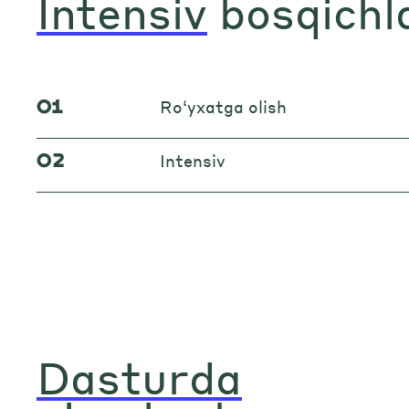
Intensiv
bosqichl
01
Ro‘yxatga olish
02
Intensiv
Dasturda