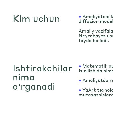
Kim uchun
•
Amaliyotchi 
diffuzion model
Amaliy vazifala
Neyrobayes usu
foyda bo‘ladi.
Ishtirokchilar
•
Matematik nu
tuzilishida nim
nima
•
Amaliyotda ra
o‘rganadi
•
YaArt texnolo
mutaxassislar