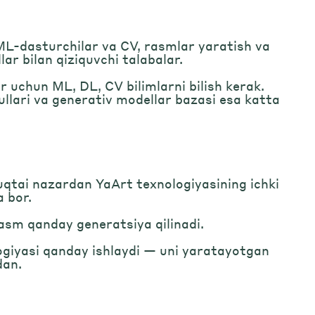
ML-dasturchilar va CV, rasmlar yaratish va
lar bilan qiziquvchi talabalar.
r uchun ML, DL, CV bilimlarni bilish kerak.
llari va generativ modellar bazasi esa katta
qtai nazardan YaArt texnologiyasining ichki
a bor.
sm qanday generatsiya qilinadi.
giyasi qanday ishlaydi — uni yaratayotgan
dan.