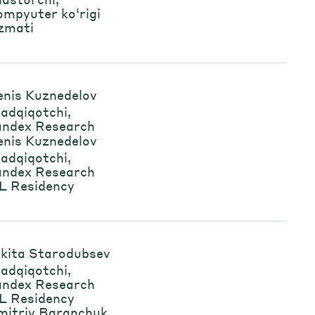
mpyuter ko‘rigi
zmati
enis Kuznedelov
tadqiqotchi,
andex Research
enis Kuznedelov
tadqiqotchi,
andex Research
L Residency
ikita Starodubsev
tadqiqotchi,
andex Research
L Residency
mitriy Baranchuk