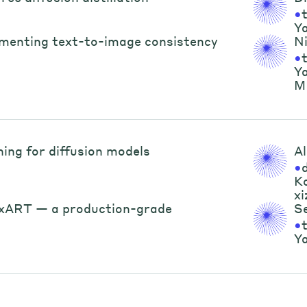
•
Y
menting text-to-image consistency
N
•
Y
M
ing for diffusion models
A
•
Ko
xi
exART — a production-grade
Se
•
Y