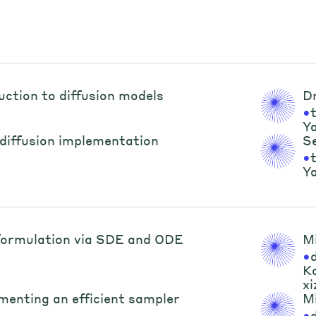
uction to diffusion models
D
•
Y
diffusion implementation
Se
•
Y
ormulation via SDE and ODE
M
•
Ko
xi
enting an efficient sampler
M
•