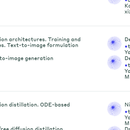
Ko
xi
ion architectures. Training and
D
es. Text-to-image formulation
•
Y
to-image generation
D
•
Y
M
ion distillation. ODE-based
N
•
Y
M
ee diffusion distillation
D